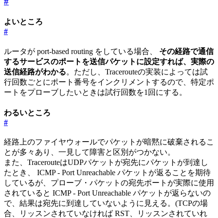
#
よいところ
#
ルータが port-based routing をしている場合、
その経路で通信
するサービスのポートを送信パケットに設定すれば、実際の
送信経路がわかる
。ただし、Tracerouteの実装によっては試
行回数ごとにポート番号をインクリメントするので、特定ポ
ートをプローブしたいときは試行回数を1回にする。
わるいところ
#
経路上のファイヤウォールでパケットが暗黙に破棄されるこ
とが多々あり、一見して障害と区別がつかない。
また、TracerouteはUDPパケットが宛先にパケットが到達し
たとき、 ICMP - Port Unreachable パケットが返ることを期待
しているが、プローブ・パケットの宛先ポートが実際に使用
されていると ICMP - Port Unreachable パケットが返らないの
で、結果は宛先に到達していないように見える。(TCPの場
合、リッスンされていなければ RST、リッスンされていれ