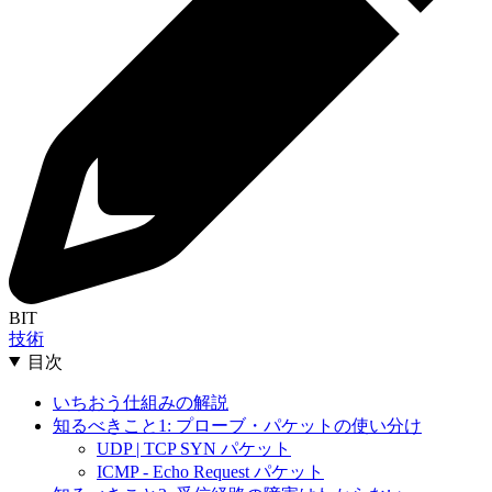
BIT
技術
目次
いちおう仕組みの解説
知るべきこと1: プローブ・パケットの使い分け
UDP | TCP SYN パケット
ICMP - Echo Request パケット