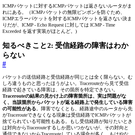
ICMPパケットに対するICMPパケットは返さないルータがま
れにある。（ICMPパケットの無限ピンポンを防ぐため、
ICMPエラーパケットを対するICMPパケットを返さない決ま
りだが、ICMP - Echo Request に対しては ICMP - Time
Exceeded を返す実装がほとんど。)
知るべきこと2: 受信経路の障害はわか
らない
#
パケットの送信経路と受信経路が同じとは全く限らない。む
しろ違うものと思ったほうがよい。Tracerouteから見て受信
経路で起きている障害は、その箇所を特定できない。
Tracerouteの結果の見かけ上の障害箇所は、実は問題がな
く、当該箇所からパケットが返る経路上で発生している障害
の可能性がある
。障害でなくとも、経路途中のルータから先
がTracerouteできなくなる現象は受信経路でICMPパケットが
捨てられている可能性もある。もし受信経路が知りたいとき
は対向からTracerouteするしか思いつかないが、その対向と
通信できないからTracerouteしている場合が多く、もはやな