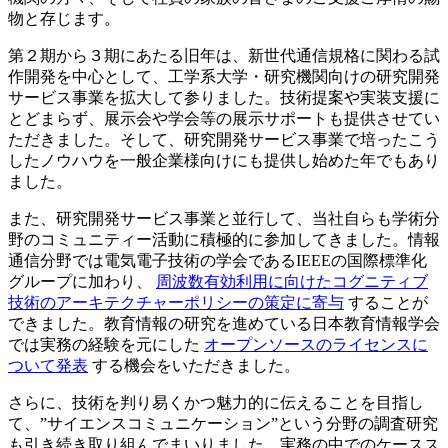
物と存じます。
第２期から３期にあたる旧年は、新世代通信規格に関わる試
作開発を中心として、工学系大学・研究機関向けの研究開発
サービス事業を拡大して参りました。技術提案や実装支援に
とどまらず、展示会や学会等の展示サポートも提供させてい
ただきました。そして、研究開発サービス事業で培ったこう
したノウハウを一般企業様向けにも提供し始めた年でもあり
ました。
また、研究開発サービス事業と並行して、当社自らも学術分
野のコミュニティー活動に積極的に参加してきました。情報
通信分野では電気電子技術の学会であるIEEEの国際標準化
グループに加わり、
周波数有効利用に向けたコグニティブ
技術のアーキテクチャーポリシーの策定に寄与
することが
できました。教育情報の研究を進めている日本教育情報学会
では実務の経験を元にした
オープンソースのライセンスに
ついて発表
する機会をいただきました。
さらに、技術を判り易くかつ魅力的に伝えることを目指し
て、”サイエンスコミュニケーション”という分野の調査研究
も引き続き取り組んでまいりました。実務の中でのケースス