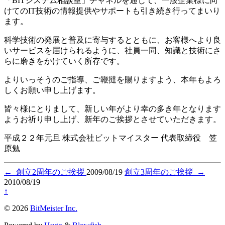
「BITシステム相談室」チャネルを通じて、一般企業様に向
けてのIT技術の情報提供やサポートも引き続き行ってまいり
ます。
科学技術の発展と普及に寄与するとともに、お客様へより良
いサービスを届けられるように、社員一同、知識と技術にさ
らに磨きをかけていく所存です。
よりいっそうのご指導、ご鞭撻を賜りますよう、本年もよろ
しくお願い申し上げます。
皆々様にとりまして、新しい年がより幸の多き年となります
ようお祈り申し上げ、新年のご挨拶とさせていただきます。
平成２２年元旦 株式会社ビットマイスター 代表取締役 笠
原勉
←
創立2周年のご挨拶
2009/08/19
創立3周年のご挨拶
→
2010/08/19
↑
© 2026
BitMeister Inc.