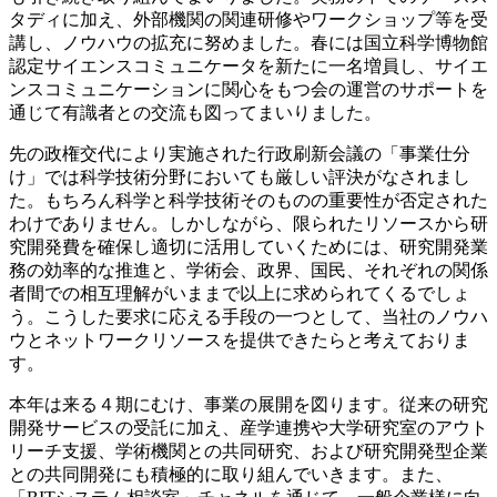
タディに加え、外部機関の関連研修やワークショップ等を受
講し、ノウハウの拡充に努めました。春には国立科学博物館
認定サイエンスコミュニケータを新たに一名増員し、サイエ
ンスコミュニケーションに関心をもつ会の運営のサポートを
通じて有識者との交流も図ってまいりました。
先の政権交代により実施された行政刷新会議の「事業仕分
け」では科学技術分野においても厳しい評決がなされまし
た。もちろん科学と科学技術そのものの重要性が否定された
わけでありません。しかしながら、限られたリソースから研
究開発費を確保し適切に活用していくためには、研究開発業
務の効率的な推進と、学術会、政界、国民、それぞれの関係
者間での相互理解がいままで以上に求められてくるでしょ
う。こうした要求に応える手段の一つとして、当社のノウハ
ウとネットワークリソースを提供できたらと考えておりま
す。
本年は来る４期にむけ、事業の展開を図ります。従来の研究
開発サービスの受託に加え、産学連携や大学研究室のアウト
リーチ支援、学術機関との共同研究、および研究開発型企業
との共同開発にも積極的に取り組んでいきます。また、