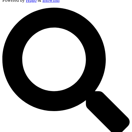
Powered by
Hugo
&
Blowfish