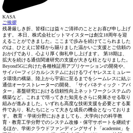
KASA
ご挨拶
残暑厳しき折、皆様には益々ご清祥のこととお喜び申し上げ
ます。 本日、株式会社ビットマイスターは創立18周年を迎
えることができました。ここまで歩みを続けてこられました
のは、ひとえに皆様から賜りました温かいご支援とご信頼の
おかげであり、心より厚く御礼申し上げます。 第18期は、
拡大を続ける通信関連研究の支援が大きな柱となりました。
Beyond5Gに向けた各種検証用アプリケーションの開発や、
サイバーフィジカルシステムにおけるワイヤレスエミュレー
タ環境の構築、陸上から宇宙に至るまでをシームレスに結ぶ
通信オーケストレーターの開発、「サイバネティック・アバ
ター」基盤研究における信頼性向上ネットワークシステムの
構築など、これまで培ってきた知見をさらに発展させる取り
組みが進みました。いずれも高度な技術支援を必要とする案
件であり、私たちにとって大きな成長の機会となっておりま
す。 教育・学術分野におきましても、大学向けの科学教
育・教育工学分野でのシステム改修・保守サポートを継続す
るほか、学術クラウドファンディングサイト「academist」を