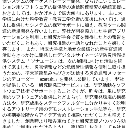
信システムのオーケストレーター開発、ならびにシミュレー
ション用ソフトウェアの提供等の通信関連研究の継続支援に
おきましては、おかげさまで拡大傾向にあります。 主に大
学様に向けた科学教育・教育工学分野の支援においては、過
去に提供したシステムの保守サポートに加え、教育ツール関
連の新規開発を行いました。弊社が開発協力した学習アプリ
ケーションを利用した研究が学会で賞を獲得したとの報告を
いただくこともあり、研究推進の一助となれたことを嬉しく
存じます。 また、埼玉大学様と地元企業様との産学官連携
活動をきっかけに開発したデジタルサイネージ型防災情報提
供システム『 ソナエージ』は、次の展開に向けた活動を続
けて来ました。災害情報などの危機管理情報を便利に取り扱
うための、準天頂衛星みちびきが送信する災危通報メッセー
ジのデコーダー「 azarashi」を開発し公開しています。 弊社
が提供している「研究開発ITサービス」は、研究活動をソフ
トウェア技術でサポートすることですが、昨今は、単に研究
用のソフトウェアの提供にとどまらず、研究開発環境の構築
方法や、研究成果をステークフォルダーに分かりやすく説明
するアウトリーチ用のデモンストレーション手法等を、研究
の初期委段階からアイデア含めて相談いただくことも増えて
きました。創業時より積み重ねてきた研究支援ノウハウを効
果的にご利用いただけるように、第18期におきましても社員