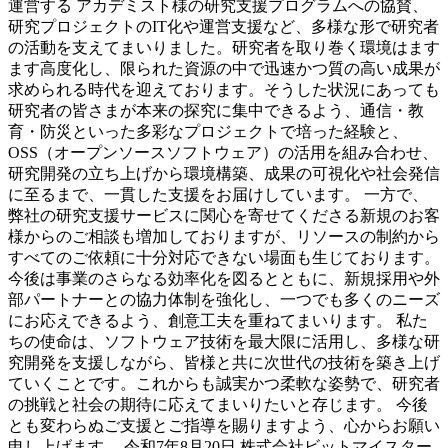
運営する アカデミスト様の研究支援プログラムへの協賛、
研究プロジェクトのIT化や運営支援など、多様な形で研究者
の活動を支えてまいりました。研究者を取り巻く環境はます
ます高度化し、限られた資源の中で迅速かつ質の高い成果が
求められる時代を迎えております。そうした状況にあっても
研究者の皆さまが本来の探究に集中できるよう、通信・教
育・防災といった多彩なプロジェクトで培った経験と、
OSS（オープンソースソフトウェア）の活用を組み合わせ、
研究開発の立ち上げから環境構築、成果の可視化や社会発信
に至るまで、一貫した支援をお届けしています。 一方で、
弊社の研究支援サービスに関心を寄せてくださる新規のお客
様からのご相談も増加しておりますが、リソースの制約から
すべてのご依頼に十分対応できない場面も生じております。
今後は事業のさらなる効率化を図るとともに、新規採用や外
部パートナーとの協力体制を強化し、一つでも多くのニーズ
にお応えできるよう、創意工夫を重ねてまいります。 私た
ちの使命は、ソフトウェア技術を最大限に活用し、多様な研
究開発を支援しながら、皆様と共に次世代の技術を築き上げ
ていくことです。これからも誠実かつ柔軟な姿勢で、研究者
の挑戦と社会の期待に応えてまいりたいと存じます。 今後
とも変わらぬご支援とご指導を賜りますよう、心からお願い
申し上げます。 令和7年8月20日 株式会社ビットマイスター