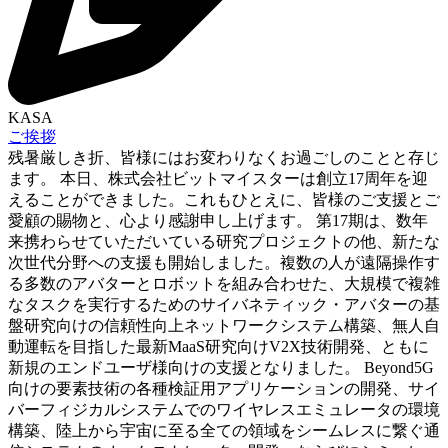
KASA
ご挨拶
残暑厳しき折、皆様にはお変わりなくお過ごしのことと存じ
ます。 本日、株式会社ビットマイスターは創立17周年を迎
えることができました。これもひとえに、皆様のご支援とご
愛顧の賜物と、心より感謝申し上げます。 第17期は、数年
来携わらせていただいている研究プロジェクトの他、新たな
次世代分野への支援も開始しました。複数の人が遠隔操作す
る多数のアバターとロボットを組み合わせた、大規模で複雑
なタスクを実行するためのサイバネティック・アバターの基
盤研究向けの信頼性向上ネットワークシステム構築、無人自
動運転を目指した最新MaaS研究向けV2X技術開発、ともに
新規のエンドユーザ様向けの支援となりました。 Beyond5G
向けの要素技術の各種検証用アプリケーションの開発、サイ
バーフィジカルシステムでのワイヤレスエミュレータの環境
構築、陸上から宇宙に至る全ての領域をシームレスに繋ぐ通