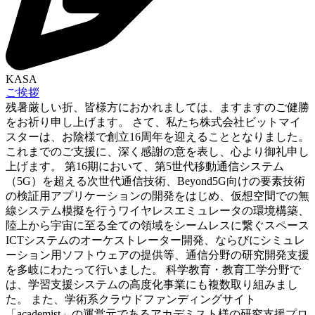
KASA
ご挨拶
残暑厳しい折、皆様方におかれましては、ますますのご健勝
をお祈り申し上げます。 さて、私たち株式会社ビットマイ
スターは、お陰様で創立16周年を迎えることとなりました。
これまでのご支援に、深く感謝の意を表し、心より御礼申し
上げます。 第16期において、第5世代移動通信システム
（5G）を超える次世代通信技術、Beyond5G向けの要素技術
の検証用アプリケーションの開発をはじめ、仮想空間での無
線システム模擬を行うワイヤレスエミュレータの環境構築、
陸上から宇宙に至る全ての領域をシームレスに繋ぐスペース
ICTシステムのオーケストレーター開発、ならびにシミュレ
ーション用ソフトウェアの提供等、通信分野の研究開発支援
を多岐にわたって行いました。 科学教育・教育工学分野で
は、学習支援システムの高度化事業にも複数取り組みまし
た。 また、学術系クラウドファンディングサイト
「academist」の運営元であるアカデミスト様の研究支援プロ