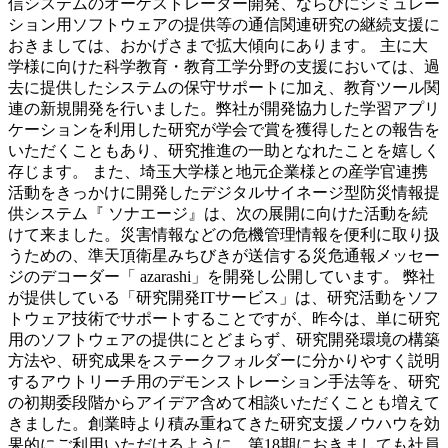
信システムのオーケストレーター開発、ならびにシミュレー
ション用ソフトウェアの提供等の通信関連研究の継続支援に
おきましては、おかげさまで拡大傾向にあります。 主に大
学様に向けた科学教育・教育工学分野の支援においては、過
去に提供したシステムの保守サポートに加え、教育ツール関
連の新規開発を行いました。弊社が開発協力した学習アプリ
ケーションを利用した研究が学会で賞を獲得したとの報告を
いただくこともあり、研究推進の一助となれたことを嬉しく
存じます。 また、埼玉大学様と地元企業様との産学官連携
活動をきっかけに開発したデジタルサイネージ型防災情報提
供システム『 ソナエージ』は、次の展開に向けた活動を続
けて来ました。災害情報などの危機管理情報を便利に取り扱
うための、準天頂衛星みちびきが送信する災危通報メッセー
ジのデコーダー「 azarashi」を開発し公開しています。 弊社
が提供している「研究開発ITサービス」は、研究活動をソフ
トウェア技術でサポートすることですが、昨今は、単に研究
用のソフトウェアの提供にとどまらず、研究開発環境の構築
方法や、研究成果をステークフォルダーに分かりやすく説明
するアウトリーチ用のデモンストレーション手法等を、研究
の初期委段階からアイデア含めて相談いただくことも増えて
きました。創業時より積み重ねてきた研究支援ノウハウを効
果的にご利用いただけるように、第18期におきましても社員