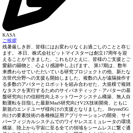
KASA
ご挨拶
残暑厳しき折、皆様にはお変わりなくお過ごしのことと存じ
ます。 本日、株式会社ビットマイスターは創立17周年を迎
えることができました。これもひとえに、皆様のご支援とご
愛顧の賜物と、心より感謝申し上げます。 第17期は、数年
来携わらせていただいている研究プロジェクトの他、新たな
次世代分野への支援も開始しました。複数の人が遠隔操作す
る多数のアバターとロボットを組み合わせた、大規模で複雑
なタスクを実行するためのサイバネティック・アバターの基
盤研究向けの信頼性向上ネットワークシステム構築、無人自
動運転を目指した最新MaaS研究向けV2X技術開発、ともに
新規のエンドユーザ様向けの支援となりました。 Beyond5G
向けの要素技術の各種検証用アプリケーションの開発、サイ
バーフィジカルシステムでのワイヤレスエミュレータの環境
構築、陸上から宇宙に至る全ての領域をシームレスに繋ぐ通