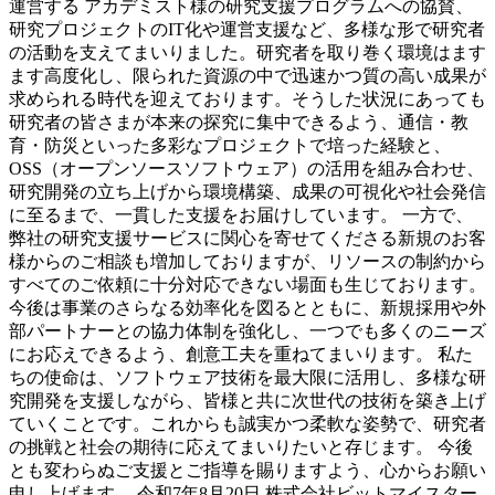
運営する アカデミスト様の研究支援プログラムへの協賛、
研究プロジェクトのIT化や運営支援など、多様な形で研究者
の活動を支えてまいりました。研究者を取り巻く環境はます
ます高度化し、限られた資源の中で迅速かつ質の高い成果が
求められる時代を迎えております。そうした状況にあっても
研究者の皆さまが本来の探究に集中できるよう、通信・教
育・防災といった多彩なプロジェクトで培った経験と、
OSS（オープンソースソフトウェア）の活用を組み合わせ、
研究開発の立ち上げから環境構築、成果の可視化や社会発信
に至るまで、一貫した支援をお届けしています。 一方で、
弊社の研究支援サービスに関心を寄せてくださる新規のお客
様からのご相談も増加しておりますが、リソースの制約から
すべてのご依頼に十分対応できない場面も生じております。
今後は事業のさらなる効率化を図るとともに、新規採用や外
部パートナーとの協力体制を強化し、一つでも多くのニーズ
にお応えできるよう、創意工夫を重ねてまいります。 私た
ちの使命は、ソフトウェア技術を最大限に活用し、多様な研
究開発を支援しながら、皆様と共に次世代の技術を築き上げ
ていくことです。これからも誠実かつ柔軟な姿勢で、研究者
の挑戦と社会の期待に応えてまいりたいと存じます。 今後
とも変わらぬご支援とご指導を賜りますよう、心からお願い
申し上げます。 令和7年8月20日 株式会社ビットマイスター