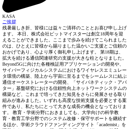
KASA
ご挨拶
残暑厳しき折、皆様には益々ご清祥のこととお喜び申し上げ
ます。 本日、株式会社ビットマイスターは創立18周年を迎
えることができました。ここまで歩みを続けてこられました
のは、ひとえに皆様から賜りました温かいご支援とご信頼の
おかげであり、心より厚く御礼申し上げます。 第18期は、
拡大を続ける通信関連研究の支援が大きな柱となりました。
Beyond5Gに向けた各種検証用アプリケーションの開発や、
サイバーフィジカルシステムにおけるワイヤレスエミュレー
タ環境の構築、陸上から宇宙に至るまでをシームレスに結ぶ
通信オーケストレーターの開発、「サイバネティック・アバ
ター」基盤研究における信頼性向上ネットワークシステムの
構築など、これまで培ってきた知見をさらに発展させる取り
組みが進みました。いずれも高度な技術支援を必要とする案
件であり、私たちにとって大きな成長の機会となっておりま
す。 教育・学術分野におきましても、大学向けの科学教
育・教育工学分野でのシステム改修・保守サポートを継続す
るほか、学術クラウドファンディングサイト「academist」を