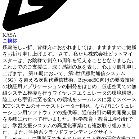
KASA
ご挨拶
残暑厳しい折、皆様方におかれましては、ますますのご健勝
をお祈り申し上げます。 さて、私たち株式会社ビットマイ
スターは、お陰様で創立16周年を迎えることとなりました。
これまでのご支援に、深く感謝の意を表し、心より御礼申し
上げます。 第16期において、第5世代移動通信システム
（5G）を超える次世代通信技術、Beyond5G向けの要素技術
の検証用アプリケーションの開発をはじめ、仮想空間での無
線システム模擬を行うワイヤレスエミュレータの環境構築、
陸上から宇宙に至る全ての領域をシームレスに繋ぐスペース
ICTシステムのオーケストレーター開発、ならびにシミュレ
ーション用ソフトウェアの提供等、通信分野の研究開発支援
を多岐にわたって行いました。 科学教育・教育工学分野で
は、学習支援システムの高度化事業にも複数取り組みまし
た。 また、学術系クラウドファンディングサイト
「academist」の運営元であるアカデミスト様の研究支援プロ