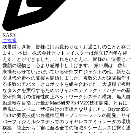
KASA
ご挨拶
残暑厳しき折、皆様にはお変わりなくお過ごしのことと存じ
ます。 本日、株式会社ビットマイスターは創立17周年を迎
えることができました。これもひとえに、皆様のご支援とご
愛顧の賜物と、心より感謝申し上げます。 第17期は、数年
来携わらせていただいている研究プロジェクトの他、新たな
次世代分野への支援も開始しました。複数の人が遠隔操作す
る多数のアバターとロボットを組み合わせた、大規模で複雑
なタスクを実行するためのサイバネティック・アバターの基
盤研究向けの信頼性向上ネットワークシステム構築、無人自
動運転を目指した最新MaaS研究向けV2X技術開発、ともに
新規のエンドユーザ様向けの支援となりました。 Beyond5G
向けの要素技術の各種検証用アプリケーションの開発、サイ
バーフィジカルシステムでのワイヤレスエミュレータの環境
構築、陸上から宇宙に至る全ての領域をシームレスに繋ぐ通