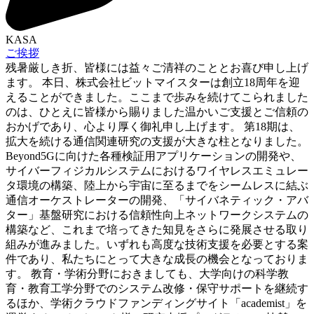
KASA
ご挨拶
残暑厳しき折、皆様には益々ご清祥のこととお喜び申し上げ
ます。 本日、株式会社ビットマイスターは創立18周年を迎
えることができました。ここまで歩みを続けてこられました
のは、ひとえに皆様から賜りました温かいご支援とご信頼の
おかげであり、心より厚く御礼申し上げます。 第18期は、
拡大を続ける通信関連研究の支援が大きな柱となりました。
Beyond5Gに向けた各種検証用アプリケーションの開発や、
サイバーフィジカルシステムにおけるワイヤレスエミュレー
タ環境の構築、陸上から宇宙に至るまでをシームレスに結ぶ
通信オーケストレーターの開発、「サイバネティック・アバ
ター」基盤研究における信頼性向上ネットワークシステムの
構築など、これまで培ってきた知見をさらに発展させる取り
組みが進みました。いずれも高度な技術支援を必要とする案
件であり、私たちにとって大きな成長の機会となっておりま
す。 教育・学術分野におきましても、大学向けの科学教
育・教育工学分野でのシステム改修・保守サポートを継続す
るほか、学術クラウドファンディングサイト「academist」を