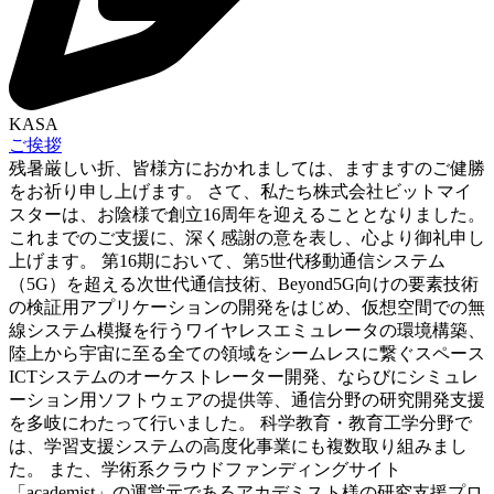
KASA
ご挨拶
残暑厳しい折、皆様方におかれましては、ますますのご健勝
をお祈り申し上げます。 さて、私たち株式会社ビットマイ
スターは、お陰様で創立16周年を迎えることとなりました。
これまでのご支援に、深く感謝の意を表し、心より御礼申し
上げます。 第16期において、第5世代移動通信システム
（5G）を超える次世代通信技術、Beyond5G向けの要素技術
の検証用アプリケーションの開発をはじめ、仮想空間での無
線システム模擬を行うワイヤレスエミュレータの環境構築、
陸上から宇宙に至る全ての領域をシームレスに繋ぐスペース
ICTシステムのオーケストレーター開発、ならびにシミュレ
ーション用ソフトウェアの提供等、通信分野の研究開発支援
を多岐にわたって行いました。 科学教育・教育工学分野で
は、学習支援システムの高度化事業にも複数取り組みまし
た。 また、学術系クラウドファンディングサイト
「academist」の運営元であるアカデミスト様の研究支援プロ