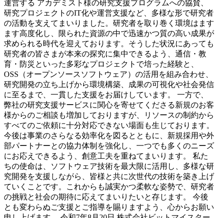
運営する アカデミスト様の研究支援プログラムへの協賛、
研究プロジェクトのIT化や運営支援など、多様な形で研究者
の活動を支えてまいりました。研究者を取り巻く環境はます
ます高度化し、限られた資源の中で迅速かつ質の高い成果が
求められる時代を迎えております。そうした状況にあっても
研究者の皆さまが本来の探究に集中できるよう、通信・教
育・防災といった多彩なプロジェクトで培った経験と、
OSS（オープンソースソフトウェア）の活用を組み合わせ、
研究開発の立ち上げから環境構築、成果の可視化や社会発信
に至るまで、一貫した支援をお届けしています。 一方で、
弊社の研究支援サービスに関心を寄せてくださる新規のお客
様からのご相談も増加しておりますが、リソースの制約から
すべてのご依頼に十分対応できない場面も生じております。
今後は事業のさらなる効率化を図るとともに、新規採用や外
部パートナーとの協力体制を強化し、一つでも多くのニーズ
にお応えできるよう、創意工夫を重ねてまいります。 私た
ちの使命は、ソフトウェア技術を最大限に活用し、多様な研
究開発を支援しながら、皆様と共に次世代の技術を築き上げ
ていくことです。これからも誠実かつ柔軟な姿勢で、研究者
の挑戦と社会の期待に応えてまいりたいと存じます。 今後
とも変わらぬご支援とご指導を賜りますよう、心からお願い
申し上げます。 令和7年8月20日 株式会社ビットマイスター