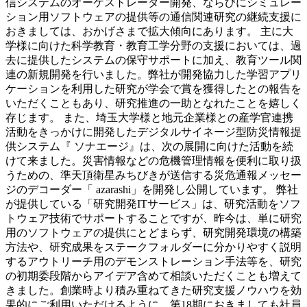
信システムのオーケストレーター開発、ならびにシミュレー
ション用ソフトウェアの提供等の通信関連研究の継続支援に
おきましては、おかげさまで拡大傾向にあります。 主に大
学様に向けた科学教育・教育工学分野の支援においては、過
去に提供したシステムの保守サポートに加え、教育ツール関
連の新規開発を行いました。弊社が開発協力した学習アプリ
ケーションを利用した研究が学会で賞を獲得したとの報告を
いただくこともあり、研究推進の一助となれたことを嬉しく
存じます。 また、埼玉大学様と地元企業様との産学官連携
活動をきっかけに開発したデジタルサイネージ型防災情報提
供システム『 ソナエージ』は、次の展開に向けた活動を続
けて来ました。災害情報などの危機管理情報を便利に取り扱
うための、準天頂衛星みちびきが送信する災危通報メッセー
ジのデコーダー「 azarashi」を開発し公開しています。 弊社
が提供している「研究開発ITサービス」は、研究活動をソフ
トウェア技術でサポートすることですが、昨今は、単に研究
用のソフトウェアの提供にとどまらず、研究開発環境の構築
方法や、研究成果をステークフォルダーに分かりやすく説明
するアウトリーチ用のデモンストレーション手法等を、研究
の初期委段階からアイデア含めて相談いただくことも増えて
きました。創業時より積み重ねてきた研究支援ノウハウを効
果的にご利用いただけるように、第18期におきましても社員