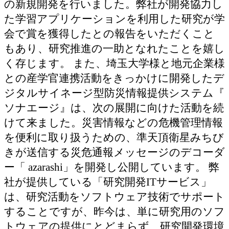
の新規開発を行いました。弊社が開発協力し
た学習アプリケーションを利用した研究が学
会で賞を獲得したとの報告をいただくこと
もあり、研究推進の一助となれたことを嬉し
く存じます。 また、埼玉大学様と地元企業様
との産学官連携活動をきっかけに開発したデ
ジタルサイネージ型防災情報提供システム『
ソナエージ』は、次の展開に向けた活動を続
けて来ました。災害情報などの危機管理情報
を便利に取り扱うための、準天頂衛星みちび
きが送信する災危通報メッセージのデコーダ
ー「 azarashi」を開発し公開しています。 弊
社が提供している「研究開発ITサービス」
は、研究活動をソフトウェア技術でサポート
することですが、昨今は、単に研究用のソフ
トウェアの提供にとどまらず、研究開発環境